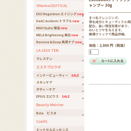
ャンプー 30g
tHermoCEUTICAL
EXO Regentron エイジング
new
まつ毛クレンジング。
DeAC Aciderm トラブル
new
育毛成分とキューティクル保
配合。高い保湿効果があり、
MAX Hydra 保湿
new
おいとツヤを与えます。
画像クリックで商品詳細。
MELA Brightening 美白
new
Remove＆Deep 角質ケア
new
価格：
2,800 円（税抜）
LA LESS TEN
ラレステン
エステプロラボ
インナービューティー
SALE
スキンケア
ボディーケア
EPIUS エピウス
SALE
Beauty Meister
Bsta ビスタ
Confit.
ドットセルエッセンス