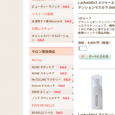
Lashaddict メジャー
ビューティーマジック
SALE
テンションマスカラ 8ml
リストーロ製薬
S字タイプ
水溶性ケイ素 Mineral.K
SALE
ブラッシュオン ファイバー
ュエクステンションで、瞬時
お顔レスキュー
くほどの長さに達するまつ毛
画像クリックで商品詳細。
キャシャスパークルローショ
ン
SALE
価格：
4,000 円（税抜）
サロン取扱商品
McCoy
NONF ボディケア
SALE
NONF スキンケア
SALE
McCELLRIE マクセリー
SALE
Dolcet ドルセット
SALE
ENEW エニュー
SALE
ノンＦスペシャルケア
SALE
EVER RE:BELLE
RE:BELLE リベル
SALE
Lashaddict アイラッ