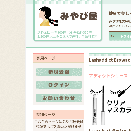
健康で美し
みやび株式会
販売いたして
送料全国一律 800 円 代引手数料330 円
HOM
5,500 円以上のご購入で送料、手数料無料
専用ページ
Lashaddict Browadd
アディクトシリーズ
特別ページ
こちらのページはみやび屋会員
登録ではご入場いただけませ
Lashaddict ラッシュ