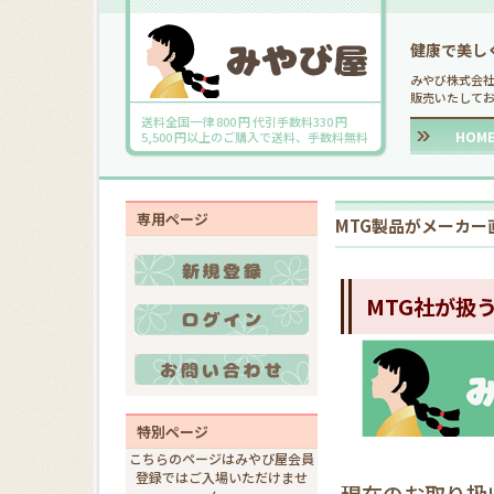
健康で美し
みやび株式会
販売いたして
送料全国一律 800 円 代引手数料330 円
HOM
5,500 円以上のご購入で送料、手数料無料
専用ページ
MTG製品がメーカ
MTG社が扱
特別ページ
こちらのページはみやび屋会員
登録ではご入場いただけませ