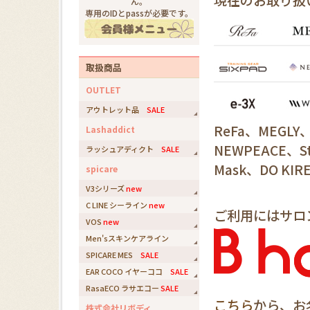
現在のお取り扱
ん。
専用のIDとpassが必要です。
取扱商品
OUTLET
アウトレット品
SALE
ReFa、MEGLY
Lashaddict
NEWPEACE、St
ラッシュアディクト
SALE
Mask、DO KIRE
spicare
V3シリーズ
new
C LINE シーライン
new
ご利用にはサロ
VOS
new
Men'sスキンケアライン
SPICARE MES
SALE
EAR COCO イヤーココ
SALE
RasaECO ラサエコー
SALE
こちら
から、お
株式会社リボディ