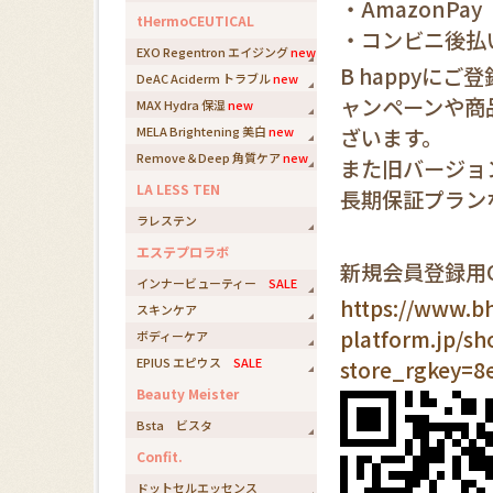
・AmazonPay
tHermoCEUTICAL
・コンビニ後払
EXO Regentron エイジング
new
B happyに
DeAC Aciderm トラブル
new
ャンペーンや商
MAX Hydra 保湿
new
MELA Brightening 美白
new
ざいます。
Remove＆Deep 角質ケア
new
また旧バージョ
LA LESS TEN
長期保証プラン
ラレステン
エステプロラボ
新規会員登録用
インナービューティー
SALE
https://www.b
スキンケア
platform.jp/sh
ボディーケア
EPIUS エピウス
SALE
store_rgkey=8
Beauty Meister
Bsta ビスタ
Confit.
ドットセルエッセンス