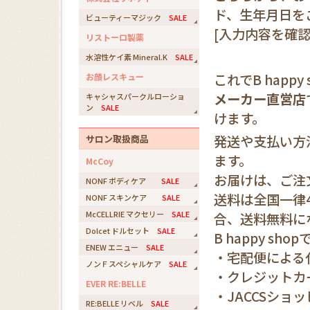
ド、生年月日を
ビューティーマジック
SALE
[入力内容を確認
リストーロ製薬
水溶性ケイ素 Mineral.K
SALE
これでB hap
お顔レスキュー
メーカー直営店
キャシャスパークルローショ
ン
SALE
けます。
発送や支払い方法
サロン取扱商品
ます。
McCoy
お届けは、ご注
NONF ボディケア
SALE
送料は全国一律4
NONF スキンケア
SALE
McCELLRIE マクセリー
SALE
合、送料無料に
Dolcet ドルセット
SALE
B happy s
ENEW エニュー
SALE
・宅配便による
ノンＦスペシャルケア
SALE
・クレジットカ
EVER RE:BELLE
・JACCSショ
RE:BELLE リベル
SALE