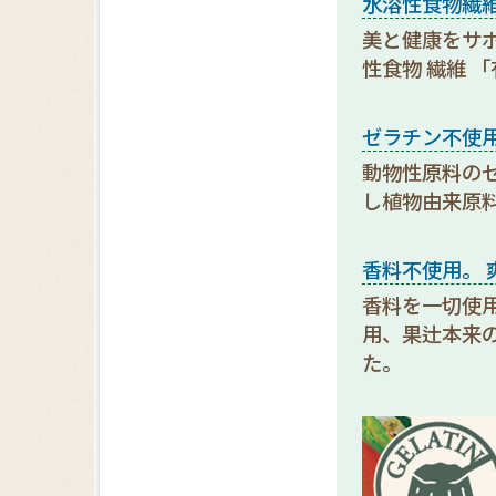
水溶性食物繊維
美と健康をサポ
性食物 繊維 
ゼラチン不使
動物性原料の
し植物由来原
香料不使用。 
香料を一切使
用、果辻本来
た。