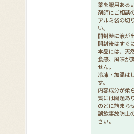
薬を服用ある
剤師にご相談
アルミ袋の切
い。
開封時に液が
開封後はすぐ
本品には、天
食感、風味が
せん。
冷凍・加温は
す。
内容成分が柔
質には問題あ
のどに詰まら
誤飲事故防止
さい。