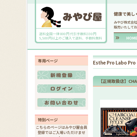
健康で美し
みやび株式会
販売いたして
送料全国一律 800 円 代引手数料330 円
HOM
5,500 円以上のご購入で送料、手数料無料
専用ページ
Esthe Pro Labo P
【正規取扱店】CHARCO
特別ページ
こちらのページはみやび屋会員
登録ではご入場いただけませ