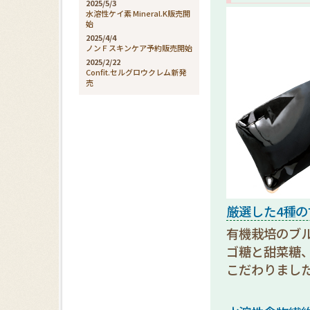
2025/5/3
水溶性ケイ素 Mineral.K販売開
始
2025/4/4
ノンＦスキンケア予約販売開始
2025/2/22
Confit.セルグロウクレム新発
売
厳選した4種
有機栽培のブ
ゴ糖と甜菜糖
こだわりまし