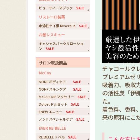
ビューティーマジック
SALE
リストーロ製薬
水溶性ケイ素 Mineral.K
SALE
お顔レスキュー
キャシャスパークルローショ
ン
SALE
サロン取扱商品
チャコールク
McCoy
プレミアムゼ
NONF ボディケア
SALE
吸着力、吸収
NONF スキンケア
SALE
の活性炭「伊
McCELLRIE マクセリー
SALE
た。
Dolcet ドルセット
SALE
着色料、香料
ENEW エニュー
SALE
来の原料にこ
ノンＦスペシャルケア
SALE
EVER RE:BELLE
RE:BELLE リベル
SALE
こんな方に