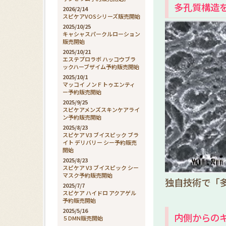
多孔質構造
2026/2/14
スピケアVOSシリーズ販売開始
2025/10/25
キャシャスパークルローション
販売開始
2025/10/21
エステプロラボ ハッコウブラ
ックハーブザイム予約販売開始
2025/10/1
マッコイ ノンＦトゥエンティ
ー予約販売開始
2025/9/25
スピケアメンズスキンケアライ
ン予約販売開始
2025/8/23
スピケア V3 ブイスピック ブラ
イト デリバリー シー予約販売
開始
2025/8/23
スピケア V3 ブイスピック シー
マスク予約販売開始
独自技術で「
2025/7/7
スピケア ハイドロ アクアゲル
予約販売開始
2025/5/16
内側からの
５DMN販売開始