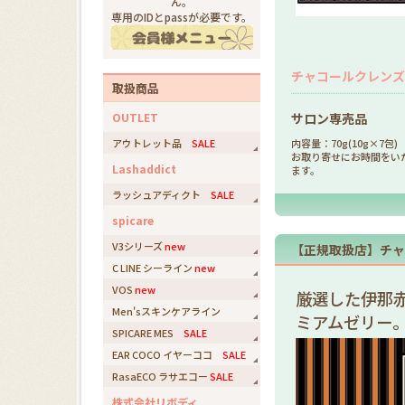
ん。
専用のIDとpassが必要です。
チャコールクレンズ
取扱商品
OUTLET
サロン専売品
アウトレット品
SALE
内容量：70g(10g×7包)
お取り寄せにお時間をい
Lashaddict
ます。
ラッシュアディクト
SALE
spicare
V3シリーズ
new
【正規取扱店】チャ
C LINE シーライン
new
VOS
new
厳選した伊那
Men'sスキンケアライン
ミアムゼリー
SPICARE MES
SALE
EAR COCO イヤーココ
SALE
RasaECO ラサエコー
SALE
株式会社リボディ