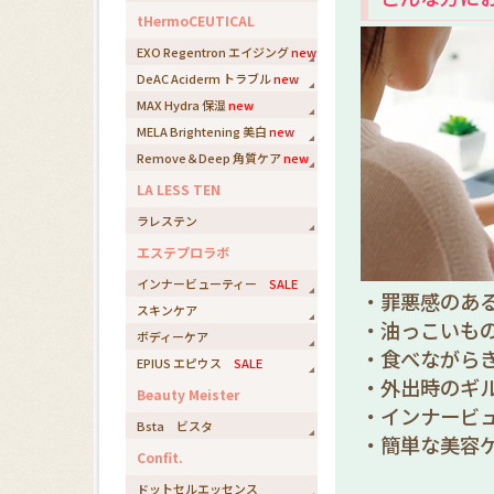
tHermoCEUTICAL
EXO Regentron エイジング
new
DeAC Aciderm トラブル
new
MAX Hydra 保湿
new
MELA Brightening 美白
new
Remove＆Deep 角質ケア
new
LA LESS TEN
ラレステン
エステプロラボ
インナービューティー
SALE
・罪悪感のあ
スキンケア
・油っこいも
ボディーケア
・食べながら
EPIUS エピウス
SALE
・外出時のギ
Beauty Meister
・インナービ
Bsta ビスタ
・簡単な美容
Confit.
ドットセルエッセンス