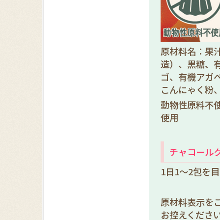
原材料名：果
造）、黒糖、
ゴ、有機アガ
こんにゃく粉
動物性原料不
使用
チャコール
1日1～2包を
原材料表示を
お控えくださ