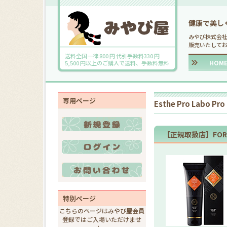
健康で美し
みやび株式会
販売いたして
送料全国一律 800 円 代引手数料330 円
HOM
5,500 円以上のご購入で送料、手数料無料
専用ページ
Esthe Pro Labo Pro
【正規取扱店】FORCE 
特別ページ
こちらのページはみやび屋会員
登録ではご入場いただけませ