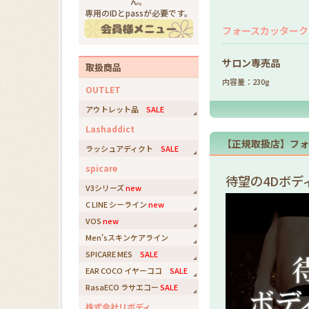
ん。
専用のIDとpassが必要です。
フォースカッタークリ
サロン専売品
取扱商品
内容量：230g
OUTLET
アウトレット品
SALE
Lashaddict
【正規取扱店】フォ
ラッシュアディクト
SALE
spicare
待望の4Dボデ
V3シリーズ
new
C LINE シーライン
new
VOS
new
Men'sスキンケアライン
SPICARE MES
SALE
EAR COCO イヤーココ
SALE
RasaECO ラサエコー
SALE
株式会社リボディ