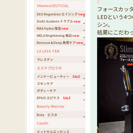
tHermoCEUTICAL
フォースカッ
EXO Regentron エイジング
new
LEDという4
DeAC Aciderm トラブル
new
シン。
MAX Hydra 保湿
new
結果にこだわ
MELA Brightening 美白
new
Remove＆Deep 角質ケア
new
LA LESS TEN
ラレステン
エステプロラボ
インナービューティー
SALE
スキンケア
ボディーケア
EPIUS エピウス
SALE
Beauty Meister
Bsta ビスタ
Confit.
ドットセルエッセンス