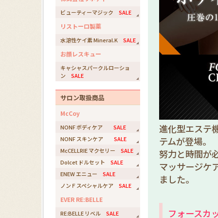
ビューティーマジック
SALE
リストーロ製薬
水溶性ケイ素 Mineral.K
SALE
お顔レスキュー
キャシャスパークルローショ
ン
SALE
サロン取扱商品
McCoy
進化型エステ
NONF ボディケア
SALE
NONF スキンケア
SALE
テムが登場。
McCELLRIE マクセリー
SALE
努力と時間が
Dolcet ドルセット
SALE
マッサージケ
ENEW エニュー
SALE
ました。
ノンＦスペシャルケア
SALE
EVER RE:BELLE
フォースカ
RE:BELLE リベル
SALE