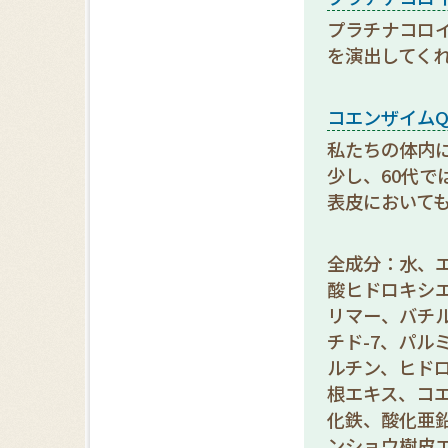
プラチナコロ
を演出してく
コエンザイムQ
私たちの体内に
少し、60代で
表皮において
全成分：水、
酸ヒドロキシエ
リマー、バチ
チド-7、パル
ルチン、ヒド
根エキス、コ
化鉄、酸化亜鉛
ンショウ樹皮