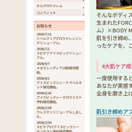
セルグロウクレム
コンフィット
そんなボディス
生まれたFORC
お知らせ
ム）×BODY 
2026/7/11
肌を引き締め
リベルクリアグロウクレンジン
グリニューアル。
ったケアを、
2026/7/1
スピケアブイスピックリニュー
アル。
2026/6/7
4大肌ケア成
メタスレンディア10粒販売開
始。
一度使用する
2026/4/1
ブイスピックシシートラベルキ
あなたが実感
ット販売開始。
全身を磨き上
2026/3/28
ブイスピックシーグロウミスト
予約販売開始。
2026/2/20
肌引き締めア
ラレステンリニューアルしまし
た。
2026/2/20
スピケアV3ブイスピックシー
サンセラム予約販売開始。