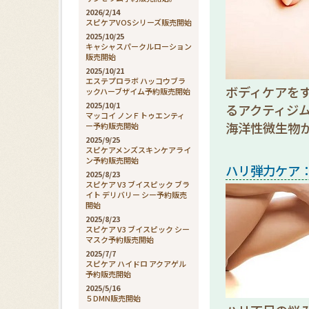
2026/2/14
スピケアVOSシリーズ販売開始
2025/10/25
キャシャスパークルローション
販売開始
2025/10/21
エステプロラボ ハッコウブラ
ボディケアを
ックハーブザイム予約販売開始
2025/10/1
るアクティジ
マッコイ ノンＦトゥエンティ
海洋性微生物
ー予約販売開始
2025/9/25
スピケアメンズスキンケアライ
ン予約販売開始
ハリ弾力ケア
2025/8/23
スピケア V3 ブイスピック ブラ
イト デリバリー シー予約販売
開始
2025/8/23
スピケア V3 ブイスピック シー
マスク予約販売開始
2025/7/7
スピケア ハイドロ アクアゲル
予約販売開始
2025/5/16
５DMN販売開始