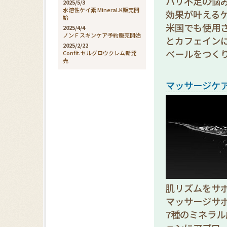
ハリ不足の悩
2025/5/3
水溶性ケイ素 Mineral.K販売開
効果が叶える
始
米国でも使用
2025/4/4
ノンＦスキンケア予約販売開始
とカフェイン
2025/2/22
ベールをつく
Confit.セルグロウクレム新発
売
マッサージケ
肌リズムをサ
マッサージサ
7種のミネラ