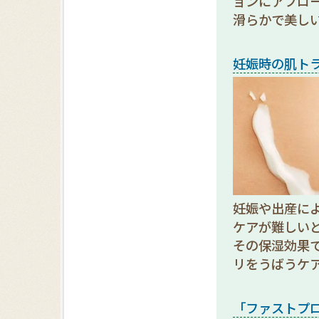
ョンにアプロ
滑らかで美し
妊娠時の肌ト
妊娠や出産に
ケアが難しい
その保湿効果
リをうばうケ
「ファストプ