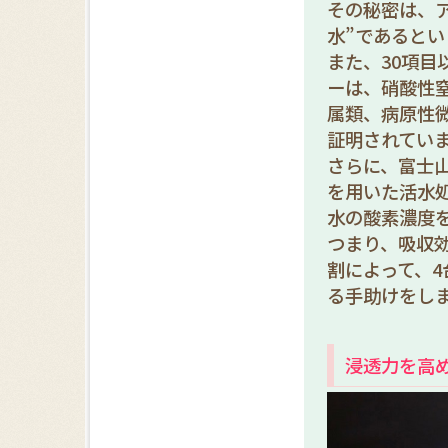
その秘密は、
水”であるとい
また、30項
ーは、硝酸性
属類、病原性
証明されてい
さらに、富士
を用いた活水
水の酸素濃度
つまり、吸収
割によって、
る手助けをし
浸透力を高