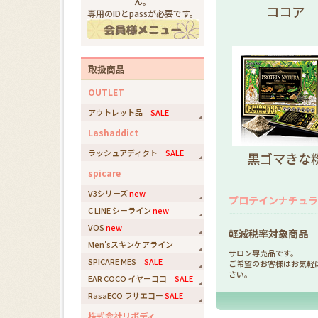
ん。
ココア
専用のIDとpassが必要です。
取扱商品
OUTLET
アウトレット品
SALE
Lashaddict
ラッシュアディクト
SALE
黒ゴマきな
spicare
V3シリーズ
new
プロテインナチュラ 
C LINE シーライン
new
VOS
new
軽減税率対象商品
Men'sスキンケアライン
サロン専売品です。
SPICARE MES
SALE
ご希望のお客様はお気軽
さい。
EAR COCO イヤーココ
SALE
RasaECO ラサエコー
SALE
株式会社リボディ