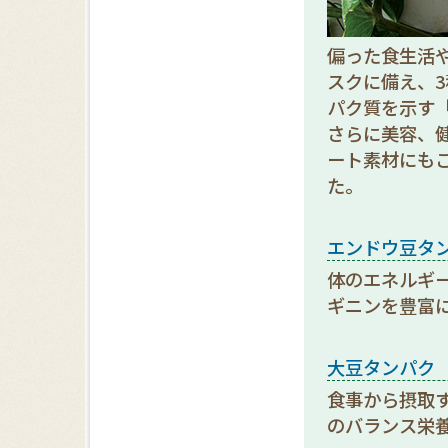
偏った食生活
スクに備え、
パク質を示す「
さらに美容、
ート素材にも
た。
エンドウ豆タ
体のエネルギー
ギニンを豊富
大豆タンパク
食事から摂取
のバランス栄