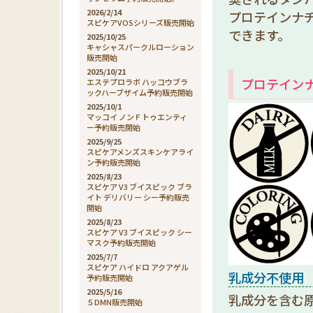
2026/2/14
プロテインナ
スピケアVOSシリーズ販売開始
できます。
2025/10/25
キャシャスパークルローション
販売開始
2025/10/21
プロテインナ
エステプロラボ ハッコウブラ
ックハーブザイム予約販売開始
2025/10/1
マッコイ ノンＦトゥエンティ
ー予約販売開始
2025/9/25
スピケアメンズスキンケアライ
ン予約販売開始
2025/8/23
スピケア V3 ブイスピック ブラ
イト デリバリー シー予約販売
開始
2025/8/23
スピケア V3 ブイスピック シー
マスク予約販売開始
2025/7/7
スピケア ハイドロ アクアゲル
乳成分不使用
予約販売開始
2025/5/16
乳成分を含む
５DMN販売開始