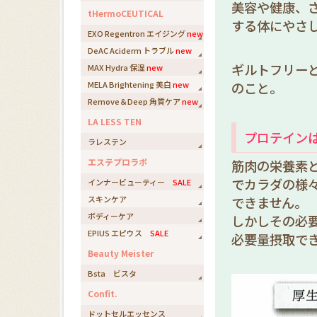
美容や健康、
tHermoCEUTICAL
する体にやさ
EXO Regentron エイジング
new
DeAC Aciderm トラブル
new
ギルトフリー
MAX Hydra 保湿
new
MELA Brightening 美白
new
のこと。
Remove＆Deep 角質ケア
new
LA LESS TEN
プロテイン
ラレステン
エステプロラボ
筋肉の栄養素
でカラダの様
インナービューティー
SALE
スキンケア
できません。
ボディーケア
しかしその必
EPIUS エピウス
SALE
必要量摂取で
Beauty Meister
Bsta ビスタ
Confit.
ドットセルエッセンス