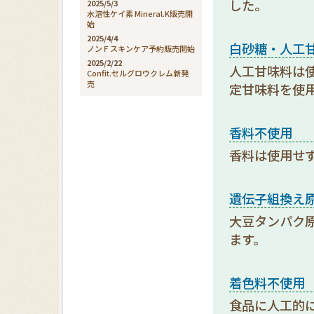
した。
2025/5/3
水溶性ケイ素 Mineral.K販売開
始
2025/4/4
白砂糖・人工
ノンＦスキンケア予約販売開始
2025/2/22
人工甘味料は使
Confit.セルグロウクレム新発
売
定甘味料を使
香料不使用
香料は使用せ
遺伝子組換え
大豆タンパク
ます。
着色料不使用
食品に人工的