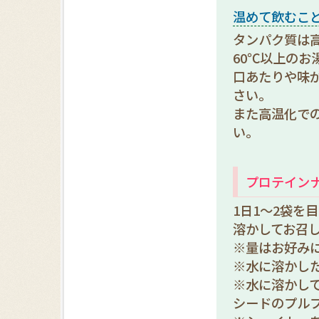
温めて飲むこ
タンパク質は
60℃以上の
口あたりや味
さい。
また高温化で
い。
プロテイン
1日1～2袋を
溶かしてお召
※量はお好み
※水に溶かし
※水に溶かし
シードのプル