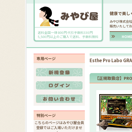
健康で美し
みやび株式会
販売いたして
送料全国一律 800 円 代引手数料330 円
HOM
5,500 円以上のご購入で送料、手数料無料
専用ページ
Esthe Pro Labo GR
【正規取扱店】PROTE
特別ページ
こちらのページはみやび屋会員
登録ではご入場いただけませ