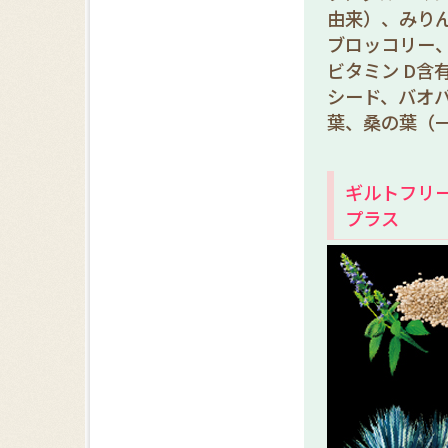
由来）、みり
ブロッコリー
ビタミン D含
シード、バオ
葉、桑の葉（
ギルトフリ
プラス