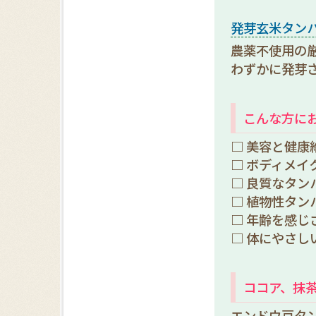
発芽玄米タン
農薬不使用の
わずかに発芽
こんな方に
□ 美容と健康
□ ボディメイ
□ 良質なタン
□ 植物性タン
□ 年齢を感じ
□ 体にやさし
ココア、抹
エンドウ豆タ