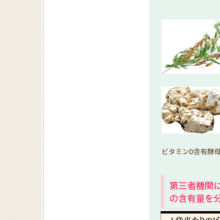
ビタミンD含有酵
第三者機関
の含有量を