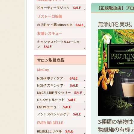
【正規取扱店】プロ
ビューティーマジック
SALE
リストーロ製薬
無添加を実現。
水溶性ケイ素 Mineral.K
SALE
お顔レスキュー
キャシャスパークルローショ
ン
SALE
サロン取扱商品
McCoy
NONF ボディケア
SALE
NONF スキンケア
SALE
McCELLRIE マクセリー
SALE
Dolcet ドルセット
SALE
ENEW エニュー
SALE
ノンＦスペシャルケア
SALE
3種類の植物
EVER RE:BELLE
物繊維の有機
RE:BELLE リベル
SALE