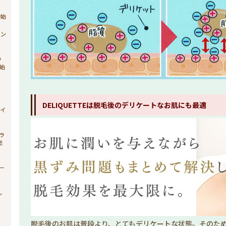
開始
ョン
ラ
始
ィ
DELIQUETTEは脱毛後のデリケートなお肌にも最適
ライ
ブラ
売
シー
ル
脱毛後のお肌は普段より、とてもデリケートな状態。そのた