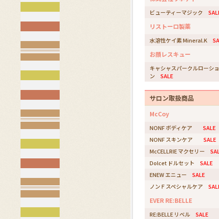
ビューティーマジック
SAL
リストーロ製薬
水溶性ケイ素 Mineral.K
SA
お顔レスキュー
キャシャスパークルローシ
ン
SALE
サロン取扱商品
McCoy
NONF ボディケア
SALE
NONF スキンケア
SALE
McCELLRIE マクセリー
SA
Dolcet ドルセット
SALE
ENEW エニュー
SALE
ノンＦスペシャルケア
SAL
EVER RE:BELLE
RE:BELLE リベル
SALE