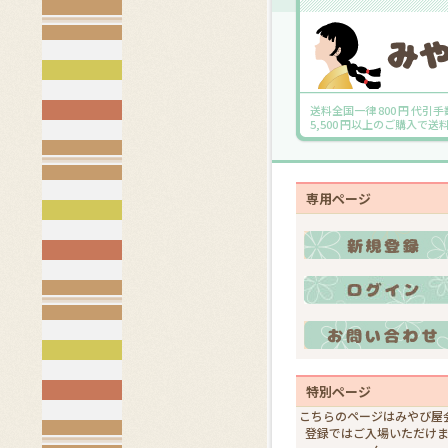
送料全国一律 800 円 代引手
5,500 円以上のご購入で
専用ページ
特別ページ
こちらのページはみやび屋
登録ではご入場いただけ