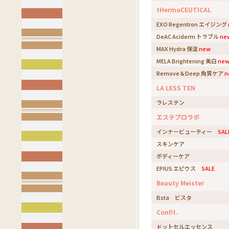
tHermoCEUTICAL
EXO Regentron エイジング
DeAC Aciderm トラブル
ne
MAX Hydra 保湿
new
MELA Brightening 美白
ne
Remove＆Deep 角質ケア
n
LA LESS TEN
ラレステン
エステプロラボ
インナービューティー
SAL
スキンケア
ボディーケア
EPIUS エピウス
SALE
Beauty Meister
Bsta ビスタ
Confit.
ドットセルエッセンス