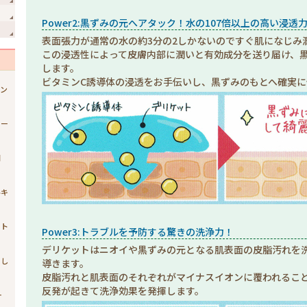
Power2:黒ずみの元へアタック！水の107倍以上の高い浸透
表面張力が通常の水の約3分の2しかないのですぐ肌になじみ
この浸透性によって皮膚内部に潤いと有効成分を送り届け、
します。
ビタミンC誘導体の浸透をお手伝いし、黒ずみのもとへ確実に
ジン
ュー
開
ルキ
スト
Power3:トラブルを予防する驚きの洗浄力！
デリケットはニオイや黒ずみの元となる肌表面の皮脂汚れを
まし
導きます。
皮脂汚れと肌表面のそれぞれがマイナスイオンに覆われるこ
反発が起きて洗浄効果を発揮します。
ー