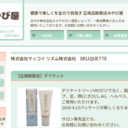
健康で美しくを全力で目指す 正規品取扱店みやび屋
みやび株式会社エステサロン運営ショップ。一般消費者さまにのみ
販売いたしております。お気軽にお問い合わせください。
数料330 円
HOME
ご購入案内
会員登録
送料、手数料無料
株式会社マッコイ リズム株式会社 DELIQUETTE
【正規取扱店】デリケット
デリケートゾーンVIOだけでなく、
プ、足、顔(にきび/しみ)、ヘルペ
ご使用いただけます。
2020.4.13パッケージが新しくなり
サロン専売品です。
会員
ませ
お気軽に
お問い合わせ
ください。