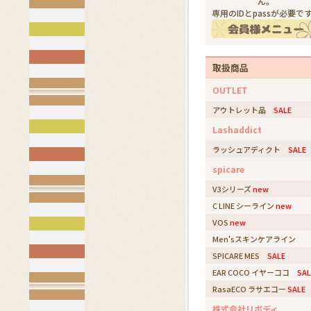
ん。
専用のIDとpassが必要で
取扱商品
OUTLET
アウトレット品
SALE
Lashaddict
ラッシュアディクト
SALE
spicare
V3シリーズ
new
C LINE シーライン
new
VOS
new
Men'sスキンケアライン
SPICARE MES
SALE
EAR COCO イヤーココ
SAL
RasaECO ラサエコー
SALE
株式会社リボディ