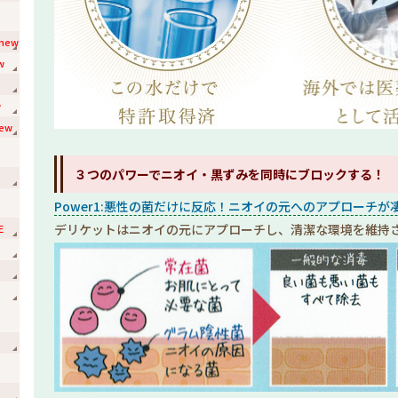
new
w
w
ew
３つのパワーでニオイ・黒ずみを同時にブロックする！
Power1:悪性の菌だけに反応！ニオイの元へのアプローチが
デリケットはニオイの元にアプローチし、清潔な環境を維持
E