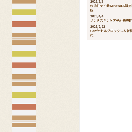
2025/5/3
水溶性ケイ素 Mineral.K販
始
2025/4/4
ノンＦスキンケア予約販売
2025/2/22
Confit.セルグロウクレム新
売