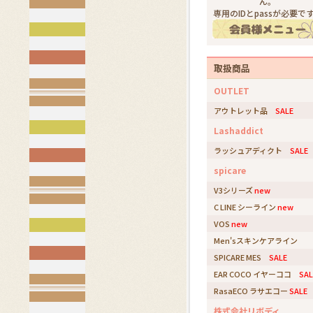
ん。
専用のIDとpassが必要で
取扱商品
OUTLET
アウトレット品
SALE
Lashaddict
ラッシュアディクト
SALE
spicare
V3シリーズ
new
C LINE シーライン
new
VOS
new
Men'sスキンケアライン
SPICARE MES
SALE
EAR COCO イヤーココ
SAL
RasaECO ラサエコー
SALE
株式会社リボディ