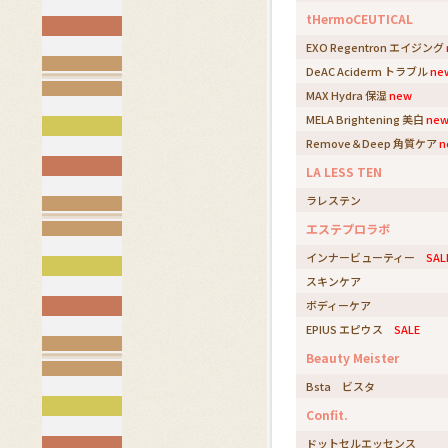
tHermoCEUTICAL
EXO Regentron エイジング
DeAC Aciderm トラブル
ne
MAX Hydra 保湿
new
MELA Brightening 美白
ne
Remove＆Deep 角質ケア
n
LA LESS TEN
ラレステン
エステプロラボ
インナービューティー
SAL
スキンケア
ボディーケア
EPIUS エピウス
SALE
Beauty Meister
Bsta ビスタ
Confit.
ドットセルエッセンス