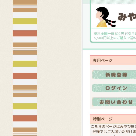
送料全国一律 800 円 代引手
5,500 円以上のご購入で
専用ページ
特別ページ
こちらのページはみやび屋
登録ではご入場いただけ