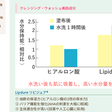
売開
クレンジング・ウォッシュ美肌成分
開始
発
Lipdure リピジュア®
① 抜群の保湿力 (ヒアルロン酸の2倍の保水力)
② バリア機能を強化(AHAの刺激を大幅に軽減)
③ 生体適合性が高い(目薬や人工心臓に採用)