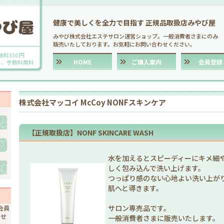
健康で美しくを全力で目指す 正規品取扱店みやび屋
みやび株式会社エステサロン運営ショップ。一般消費者さまにのみ
販売いたしております。お気軽にお問い合わせください。
数料330 円
HOME
ご購入案内
会員登録
送料、手数料無料
株式会社マッコイ McCoy NONFスキンケア
【正規取扱店】NONF SKINCARE WASH
水を加えるとスピーディーにキメ細
しく包み込んで洗い上げます。
つっぱり感のない心地よい洗い上が
肌へと導きます。
サロン専売品です。
会員
ませ
一般消費者さまに販売いたします。