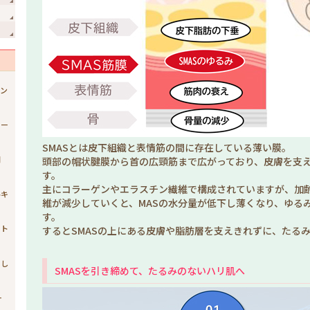
ジン
ュー
SMASとは皮下組織と表情筋の間に存在している薄い膜。
開
頭部の帽状腱膜から首の広頸筋まで広がっており、皮膚を支
す。
主にコラーゲンやエラスチン繊維で構成されていますが、加
ルキ
維が減少していくと、MASの水分量が低下し薄くなり、ゆる
す。
スト
するとSMASの上にある皮膚や脂肪層を支えきれずに、たる
まし
SMASを引き締めて、たるみのないハリ肌へ
ー