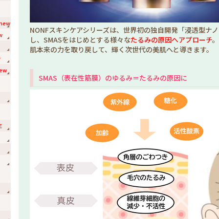
new
NONFスキンケアシリーズは、世界初の独自開発「浸透型ナ
w
し、SMASをはじめとする様々な
たるみの原因へアプローチ
。
肌本来の力を取り戻して、輝く次世代の美肌へと導きます。
w
ew
SMAS（表在性筋膜）のゆるみ＝たるみの原因に
E