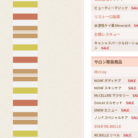
ビューティーマジック
SAL
リストーロ製薬
水溶性ケイ素 Mineral.K
SA
お顔レスキュー
キャシャスパークルローシ
ン
SALE
サロン取扱商品
McCoy
NONF ボディケア
SALE
NONF スキンケア
SALE
McCELLRIE マクセリー
SA
Dolcet ドルセット
SALE
ENEW エニュー
SALE
ノンＦスペシャルケア
SAL
EVER RE:BELLE
RE:BELLE リベル
SALE