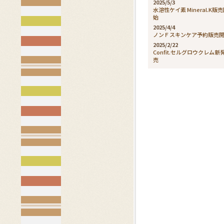
2025/5/3
水溶性ケイ素 Mineral.K販
始
2025/4/4
ノンＦスキンケア予約販売
2025/2/22
Confit.セルグロウクレム新
売