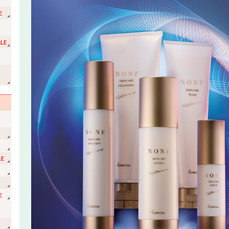
E
LE
ョ
LE
E