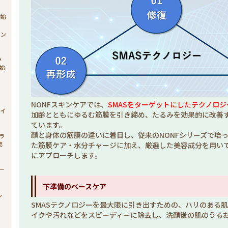
開始
ョン
ラ
始
ィ
NONFスキンケアでは、
SMASをターゲットにしたテクノロ
ライ
加齢とともにゆるむ筋膜を引き締め、たるみを効果的に改善
ています。
顔と身体の筋膜の違いに着目し、従来のNONFシリーズで培
ブラ
売
た筋膜ケア・水分チャージに加え、厳選した美容成分を用い
にアプローチします。
シー
下準備のベースケア
ル
SMASテクノロジーを最大限に引き出すための、ハリのある
イクや汚れなどをスピーディーに除去し、洗顔後の肌のうる