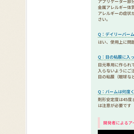
アプリケーター部
金属アレルギー体
アレルギーの症状
さい。
Q：デイリーバー
はい、使用上に問
Q：目の粘膜に入
目元専用に作られ
入らないようにご
目の粘膜（眼球な
Q：バームは何度
剤形安定度は45度
は注意が必要です
開発者によるア