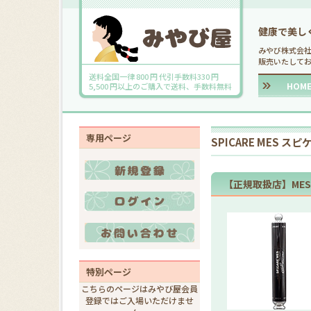
健康で美し
みやび株式会
販売いたして
送料全国一律 800 円 代引手数料330 円
HOM
5,500 円以上のご購入で送料、手数料無料
専用ページ
SPICARE MES スピ
【正規取扱店】ME
特別ページ
こちらのページはみやび屋会員
登録ではご入場いただけませ