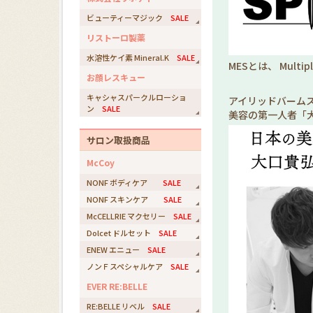
ビューティーマジック
SALE
リストーロ製薬
水溶性ケイ素 Mineral.K
SALE
MESとは、 Multi
お顔レスキュー
キャシャスパークルローショ
アイリッドバーム
ン
SALE
美容の第一人者「
サロン取扱商品
McCoy
NONF ボディケア
SALE
NONF スキンケア
SALE
McCELLRIE マクセリー
SALE
Dolcet ドルセット
SALE
ENEW エニュー
SALE
ノンＦスペシャルケア
SALE
EVER RE:BELLE
RE:BELLE リベル
SALE