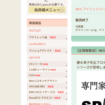
ん。
専用のIDとpassが必要です。
MES アイリッドバ
販売終了
取扱商品
内容量：
デイリーバーム7g、ナイ
OUTLET
アウトレット品
SALE
Lashaddict
【正規取扱店】ME
ラッシュアディクト
SALE
spicare
藤木貴子先生プロデ
V3シリーズ
new
シリーズが登場し
C LINE シーライン
new
VOS
new
Men'sスキンケアライン
SPICARE MES
SALE
EAR COCO イヤーココ
SALE
RasaECO ラサエコー
SALE
株式会社リボディ