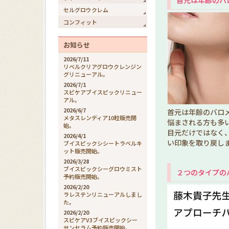
首元は年齢のバ
セルグロウクレム
コンフィット
お知らせ
2026/7/11
リベルクリアグロウクレンジン
グリニューアル。
2026/7/1
スピケアブイスピックリニュー
アル。
2026/6/7
首元は年齢のバロ
メタスレンディア10粒販売開
悩まされる方も多
始。
目元だけではなく
2026/4/1
い印象を取り戻し
ブイスピックシシートラベルキ
ット販売開始。
2026/3/28
ブイスピックシーグロウミスト
２つのタイプの
予約販売開始。
2026/2/20
ラレステンリニューアルしまし
た。
2026/2/20
スピケアV3ブイスピックシー
サンセラム予約販売開始。