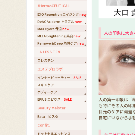
tHermoCEUTICAL
EXO Regentron エイジング
new
DeAC Aciderm トラブル
new
MAX Hydra 保湿
new
人の印象に大き
MELA Brightening 美白
new
Remove＆Deep 角質ケア
new
LA LESS TEN
ラレステン
エステプロラボ
インナービューティー
SALE
スキンケア
ボディーケア
人の第一印象は「
EPIUS エピウス
SALE
も特にその人の印
Beauty Meister
目元のケアに最適
Bsta ビスタ
自宅にいながら手
Confit.
ドットセルエッセンス