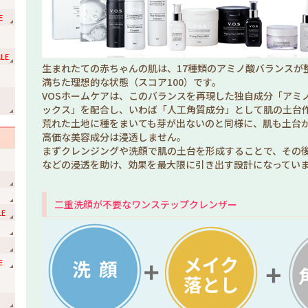
E
LE
生まれたての赤ちゃんの肌は、17種類のアミノ酸バランスが
満ちた理想的な状態（スコア100）です。
VOSホームケアは、このバランスを再現した独自成分「アミ
ョ
ックス」を配合し、いわば「人工角質成分」として肌の土台
荒れた土地に種をまいても芽が出ないのと同様に、肌も土台
高価な美容成分は浸透しません。
まずクレンジングや洗顔で肌の土台を形成することで、その
などの浸透を助け、効果を最大限に引き出す設計になってい
二重洗顔が不要なワンステップクレンザー
LE
E