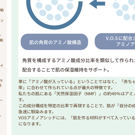
開始
ョン
ラ
始
ィ
ライ
ブラ
単に「アミノ酸が入っている」ということではなく、「赤ち
売
率」に合わせて作られている点が最大の特徴です。
私たちの肌にある「天然保湿因子（NMF）」の約40%はアミ
す。
シー
この成分構成を特定の比率で再現することで、肌が「自分の
急速に馴染みます。
ル
VOSアミノアシッドには、「肌を作る材料がすべて入ってい
になります。