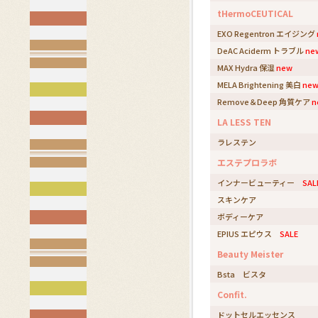
tHermoCEUTICAL
EXO Regentron エイジング
DeAC Aciderm トラブル
ne
MAX Hydra 保湿
new
MELA Brightening 美白
ne
Remove＆Deep 角質ケア
n
LA LESS TEN
ラレステン
エステプロラボ
インナービューティー
SAL
スキンケア
ボディーケア
EPIUS エピウス
SALE
Beauty Meister
Bsta ビスタ
Confit.
ドットセルエッセンス