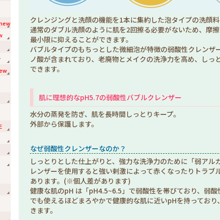
クレンジングと洗顔の機能を1本に集約した泡タイプの洗顔料
new
通常のダブル洗顔のように肌を2回擦る必要がないため、摩
w
最小限に抑えることができます。
バブルタイプのもちっとした微細泡が特徴の弱酸性クレンザー
ノ酸が含まれており、老廃物とメイクの洗浄力を高め、しっ
w
できます。
ew
肌に理想的なpH5.7の弱酸性バブルクレンザー
水分の蒸発を防ぎ、肌を長時間しっとりキープ。
外部から保護します。
E
なぜ弱酸性クレンザーなのか？
しっとりとした仕上がりと、強力な洗浄力のために「弱アル
レンザーを使用すると強い剌激によって赤くなったりトラブ
あります。(※個人差があります)
健康な肌のpH は「pH4.5~6.5」で弱酸性を帯びており、
でも使えるほどまろやかで健康的な肌に近いpHを持っており
きます。