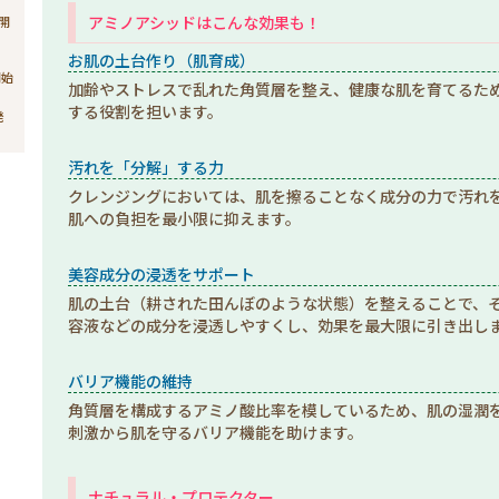
アミノアシッドはこんな効果も！
売開
お肌の土台作り（肌育成）
開始
加齢やストレスで乱れた角質層を整え、健康な肌を育てるた
する役割を担います。
発
汚れを「分解」する力
クレンジングにおいては、肌を擦ることなく成分の力で汚れ
肌への負担を最小限に抑えます。
美容成分の浸透をサポート
肌の土台（耕された田んぼのような状態）を整えることで、
容液などの成分を浸透しやすくし、効果を最大限に引き出し
バリア機能の維持
角質層を構成するアミノ酸比率を模しているため、肌の湿潤
刺激から肌を守るバリア機能を助けます。
ナチュラル・プロテクター