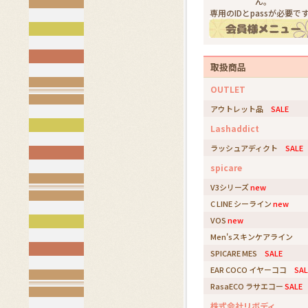
ん。
専用のIDとpassが必要で
取扱商品
OUTLET
アウトレット品
SALE
Lashaddict
ラッシュアディクト
SALE
spicare
V3シリーズ
new
C LINE シーライン
new
VOS
new
Men'sスキンケアライン
SPICARE MES
SALE
EAR COCO イヤーココ
SAL
RasaECO ラサエコー
SALE
株式会社リボディ