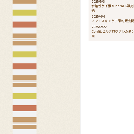
2025/5/3
水溶性ケイ素 Mineral.K販
始
2025/4/4
ノンＦスキンケア予約販売
2025/2/22
Confit.セルグロウクレム新
売