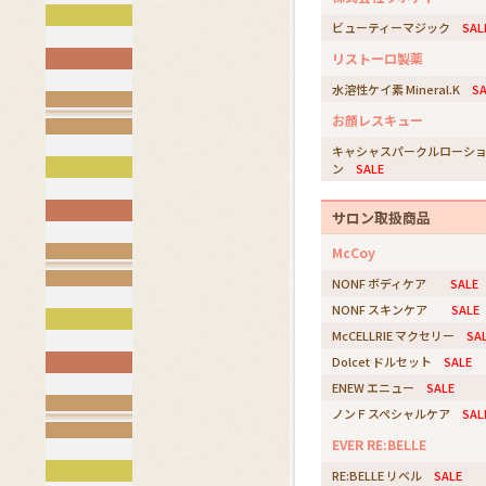
ビューティーマジック
SAL
リストーロ製薬
水溶性ケイ素 Mineral.K
SA
お顔レスキュー
キャシャスパークルローシ
ン
SALE
サロン取扱商品
McCoy
NONF ボディケア
SALE
NONF スキンケア
SALE
McCELLRIE マクセリー
SA
Dolcet ドルセット
SALE
ENEW エニュー
SALE
ノンＦスペシャルケア
SAL
EVER RE:BELLE
RE:BELLE リベル
SALE