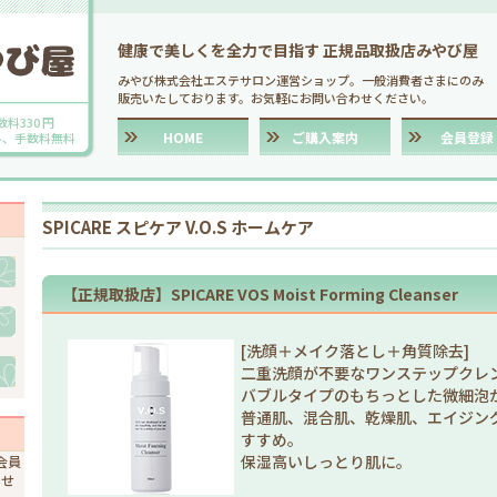
健康で美しくを全力で目指す 正規品取扱店みやび屋
みやび株式会社エステサロン運営ショップ。一般消費者さまにのみ
販売いたしております。お気軽にお問い合わせください。
数料330 円
HOME
ご購入案内
会員登録
送料、手数料無料
SPICARE スピケア V.O.S ホームケア
【正規取扱店】SPICARE VOS Moist Forming Cleanser
[洗顔＋メイク落とし＋角質除去]
二重洗顔が不要なワンステップクレ
バブルタイプのもちっとした微細泡
普通肌、混合肌、乾燥肌、エイジン
すすめ。
保湿高いしっとり肌に。
会員
ませ