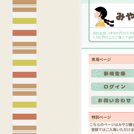
送料全国一律 800 円 代引手
5,500 円以上のご購入で
専用ページ
特別ページ
こちらのページはみやび屋
登録ではご入場いただけ