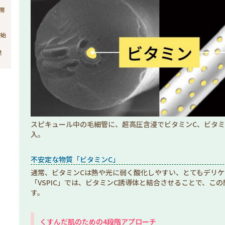
売開
開始
発
スピキュール中の毛細管に、超高圧含浸でビタミンC、ビタミン(A,
入。
不安定な物質「ビタミンC」
通常、ビタミンCは熱や光に弱く酸化しやすい、とてもデリ
「VSPIC」では、ビタミンC誘導体と結合させることで、こ
す。
くすんだ肌のための4段階アプローチ