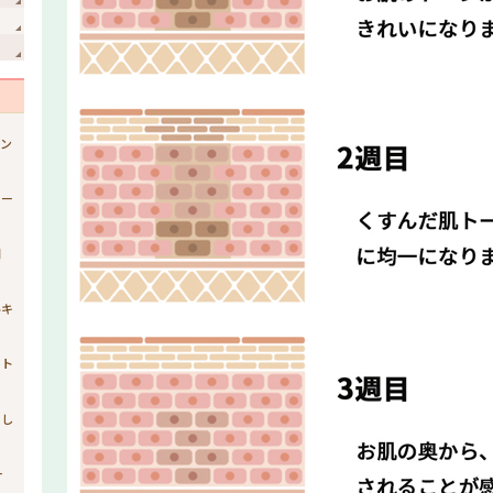
ジン
ュー
開
ルキ
スト
まし
ー