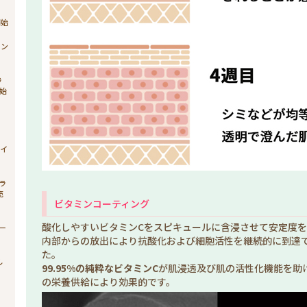
開始
ョン
ラ
始
ィ
ライ
ブラ
売
ビタミンコーティング
酸化しやすいビタミンCをスピキュールに含浸させて安定度
シー
内部からの放出により抗酸化および細胞活性を継続的に到達
た。
ル
99.95%の純粋なビタミンC
が肌浸透及び肌の活性化機能を助
の栄養供給により効果的です。