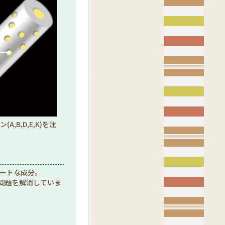
B,D,E,K)を注
ケートな成分。
の問題を解消していま