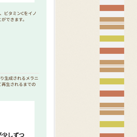
、ビタミンCをイノ
とができます。
。
より生成されるメラニ
て再生されるまでの