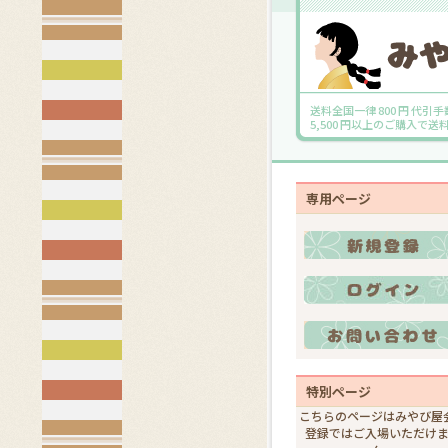
送料全国一律 800 円 代引手
5,500 円以上のご購入で
専用ページ
特別ページ
こちらのページはみやび屋
登録ではご入場いただけ