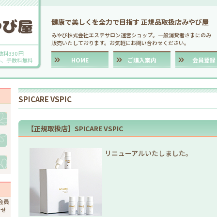
健康で美しくを全力で目指す 正規品取扱店みやび屋
みやび株式会社エステサロン運営ショップ。一般消費者さまにのみ
販売いたしております。お気軽にお問い合わせください。
数料330 円
HOME
ご購入案内
会員登録
送料、手数料無料
SPICARE VSPIC
【正規取扱店】SPICARE VSPIC
リニューアルいたしました。
会員
ませ