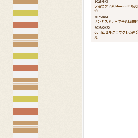
2025/5/3
水溶性ケイ素 Mineral.K販
始
2025/4/4
ノンＦスキンケア予約販売
2025/2/22
Confit.セルグロウクレム新
売