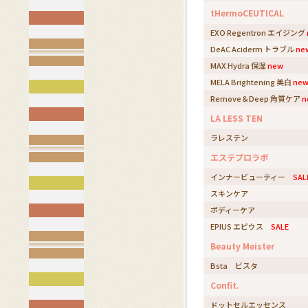
tHermoCEUTICAL
EXO Regentron エイジング
DeAC Aciderm トラブル
ne
MAX Hydra 保湿
new
MELA Brightening 美白
ne
Remove＆Deep 角質ケア
n
LA LESS TEN
ラレステン
エステプロラボ
インナービューティー
SAL
スキンケア
ボディーケア
EPIUS エピウス
SALE
Beauty Meister
Bsta ビスタ
Confit.
ドットセルエッセンス