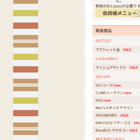
ん。
専用のIDとpassが必要で
取扱商品
OUTLET
アウトレット品
SALE
Lashaddict
ラッシュアディクト
SALE
spicare
V3シリーズ
new
C LINE シーライン
new
VOS
new
Men'sスキンケアライン
SPICARE MES
SALE
EAR COCO イヤーココ
SAL
RasaECO ラサエコー
SALE
株式会社リボディ