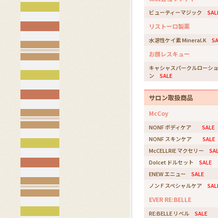
ビューティーマジック
SAL
リストーロ製薬
水溶性ケイ素 Mineral.K
SA
お顔レスキュー
キャシャスパークルローシ
ン
SALE
サロン取扱商品
McCoy
NONF ボディケア
SALE
NONF スキンケア
SALE
McCELLRIE マクセリー
SA
Dolcet ドルセット
SALE
ENEW エニュー
SALE
ノンＦスペシャルケア
SAL
EVER RE:BELLE
RE:BELLE リベル
SALE