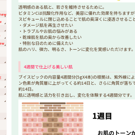
透明感のある肌と、若さを維持させるために。
ビタミンCは抗酸化作用など、美容に優れた効果を持ちますが
new
スピキュールに閉じ込めることで肌の奥深くに浸透させるこ
w
・ダメージ肌を再生させたい
・トラブルやお肌の悩みがある
w
・乾燥肌を肌の奥から改善したい
・特別な日のために備えたい
ew
肌のハリ、弾力、明るさ、トーンに変化を実感いただけます
4週間で仕上げる美しい肌
ブイスピックの内容量4週間分(5gX4本)の根拠は、紫外線に
E
ン色素が角質層に上がってくる約14日と、さらに角質が落ち
約14日。
肌に透明感と活力を引き出し、変化を体験する4週間分です。