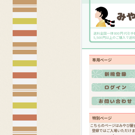
送料全国一律 800 円 代引手
5,500 円以上のご購入で
専用ページ
特別ページ
こちらのページはみやび屋
登録ではご入場いただけ