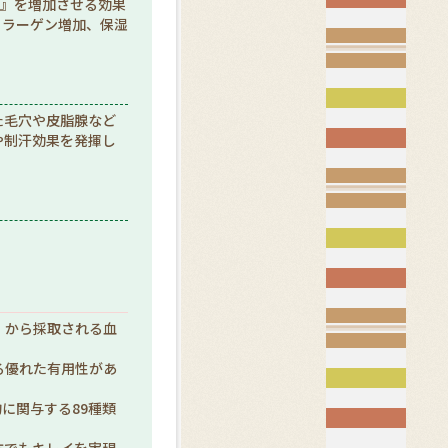
ン』を増加させる効果
コラーゲン増加、保湿
た毛穴や皮脂腺など
や制汗効果を発揮し
】から採取される血
る優れた有用性があ
に関与する89種類