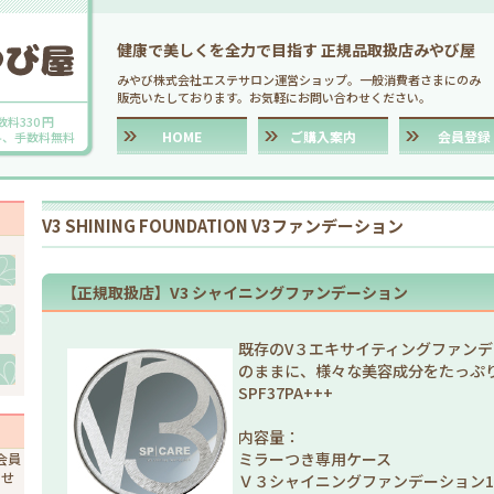
健康で美しくを全力で目指す 正規品取扱店みやび屋
みやび株式会社エステサロン運営ショップ。一般消費者さまにのみ
販売いたしております。お気軽にお問い合わせください。
数料330 円
HOME
ご購入案内
会員登録
送料、手数料無料
V3 SHINING FOUNDATION V3ファンデーション
【正規取扱店】V3 シャイニングファンデーション
既存のV３エキサイティングファン
のままに、様々な美容成分をたっぷ
SPF37PA+++
内容量：
ミラーつき専用ケース
会員
ませ
Ｖ３シャイニングファンデーション1