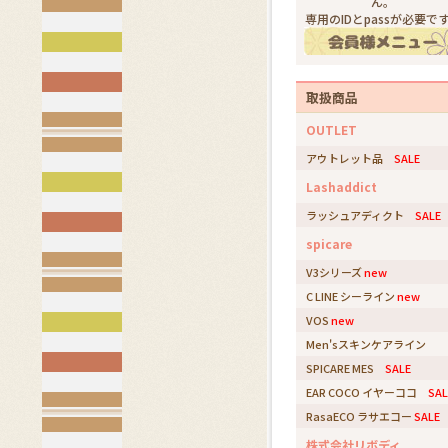
ん。
専用のIDとpassが必要で
取扱商品
OUTLET
アウトレット品
SALE
Lashaddict
ラッシュアディクト
SALE
spicare
V3シリーズ
new
C LINE シーライン
new
VOS
new
Men'sスキンケアライン
SPICARE MES
SALE
EAR COCO イヤーココ
SAL
RasaECO ラサエコー
SALE
株式会社リボディ