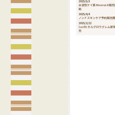
2025/5/3
水溶性ケイ素 Mineral.K販
始
2025/4/4
ノンＦスキンケア予約販売
2025/2/22
Confit.セルグロウクレム新
売