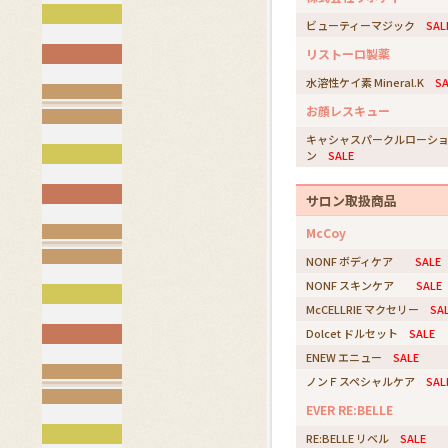
ビューティーマジック
SAL
リストーロ製薬
水溶性ケイ素 Mineral.K
SA
お顔レスキュー
キャシャスパークルローシ
ン
SALE
サロン取扱商品
McCoy
NONF ボディケア
SALE
NONF スキンケア
SALE
McCELLRIE マクセリー
SA
Dolcet ドルセット
SALE
ENEW エニュー
SALE
ノンＦスペシャルケア
SAL
EVER RE:BELLE
RE:BELLE リベル
SALE