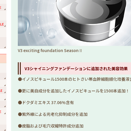
E
LE
ョ
V3 exciting foundation SeasonⅡ
V3シャイニングファンデーションに追加された美容効果
●イノスピキュール1500本のヒトさい帯血幹細胞順化培養液含
●更に美自成分を追加したイノスピキュールを1500本追加！
LE
●ドクダミエキス 37.06%含有
E
●紫外線による光老化抑制成分を追加
●皮脂および毛穴収縮特許成分追加