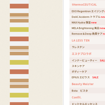
tHermoCEUTICAL
EXO Regentron エイジング
DeAC Aciderm トラブル
ne
MAX Hydra 保湿
new
MELA Brightening 美白
ne
Remove＆Deep 角質ケア
n
LA LESS TEN
ラレステン
エステプロラボ
インナービューティー
SAL
スキンケア
ボディーケア
EPIUS エピウス
SALE
Beauty Meister
Bsta ビスタ
Confit.
ドットセルエッセンス