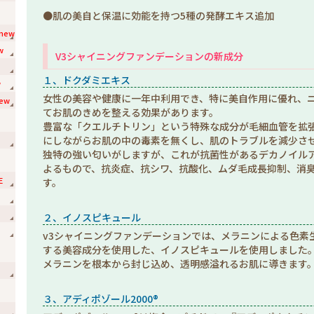
●肌の美自と保温に効能を持つ5種の発酵エキス追加
new
w
V3シャイニングファンデーションの新成分
１、ドクダミエキス
w
女性の美容や健康に一年中利用でき、特に美自作用に優れ、
ew
てお肌のきめを整える効果があります。
豊富な「クエルチトリン」という特殊な成分が毛細血管を拡
にしながらお肌の中の毒素を無くし、肌のトラブルを減少さ
独特の強い匂いがしますが、これが抗菌性があるデカノイル
よるもので、抗炎症、抗シワ、抗酸化、ムダ毛成長抑制、消
E
す。
２、イノスピキュール
v3シャイニングファンデーションでは、メラニンによる色素
する美容成分を使用した、イノスピキュールを使用しました
メラニンを根本から封じ込め、透明感溢れるお肌に導きます
３、アディポゾール2000®