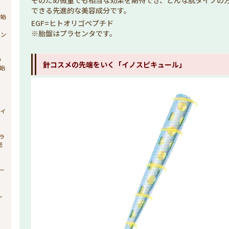
そのため微量でも相当な効果を期待でき、どんな肌タイプの
できる先進的な美容成分です。
開始
EGF=ヒトオリゴペプチド
※胎盤はプラセンタです。
ョン
ラ
針コスメの先端をいく「イノスピキュール」
始
ィ
ライ
ブラ
売
シー
ル