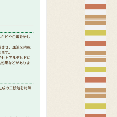
ニキビや色黒を治し
張させ、血液を綺麗
せます。
アセトアルデヒドに
臭効果などがありま
生成の三段階を封鎖
。
。