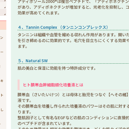
アディポゾール2000®は複合ペプチドで、『アディポネクチ
があり、アディポネクチンが増加すると、光老化を抑制し、
効果が高めてくれます。
４、Tannin Complex （タンニンコンプレックス）
タンニンは組織や血管を縮める収れん作用があります。開い
ジン
を引き締めるのに効果的です。毛穴を目立ちにくくする効果
ます。
ュー
５、Natural SW
開
肌の美白と保湿に効能を持つ特許成分です。
ルキ
ヒト臍帯血幹細胞順化培養液とは
臍帯血（さいたいけつ）とは母体と胎児をつなぐ【へその緒
スト
液です。
その臍帯血を培養し作られた培養液のパワーはその肌に対す
まし
ります。
整肌因子として有名なEGFなどの肌のコンディションに直接的
のペプチドが含まれています。
ー