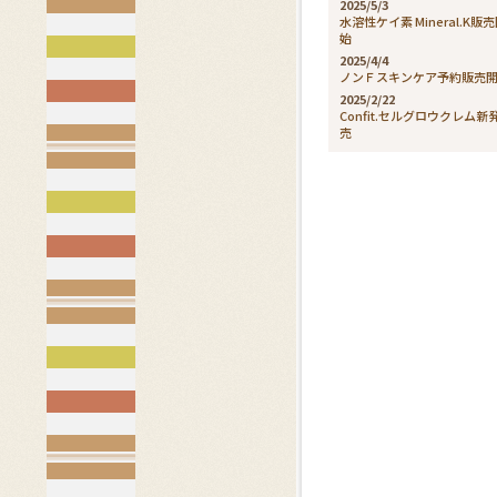
2025/5/3
水溶性ケイ素 Mineral.K販
始
2025/4/4
ノンＦスキンケア予約販売
2025/2/22
Confit.セルグロウクレム新
売