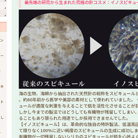
最先端の研究から生まれた究極の針コスメ：イノスピキュ
ジン
ュー
開
ルキ
海の生物、海綿から抽出された天然針の総称をスピキュール
。約60年前から医学や美容の素材として使われていました。
スト
ュールが適度な刺激を与えることで肌を活性化させることが
しかし今までの製法ではどうしても有機物が残留してしまい、
まし
ることもあり限られた用途でしか採用できませんでした。
【イノスピキュール】は、革命的な独自の特許製法、低温高
て限りなく100%に近い純度のスピキュールの生成に成功し
ー
有機物が一切残留しないシリカのスピキュールが肌を心地よ