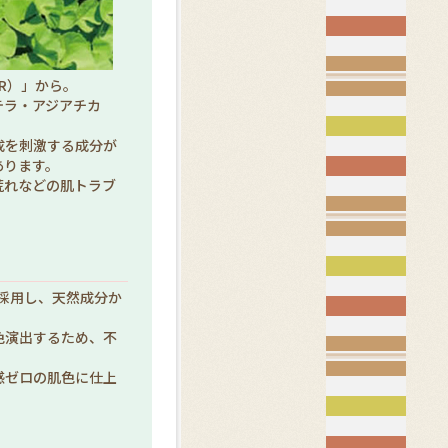
AR）」から。
テラ・アジアチカ
成を刺激する成分が
あります。
荒れなどの肌トラブ
。
採用し、天然成分か
色演出するため、不
感ゼロの肌色に仕上