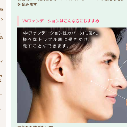
を育みます。
開始
ョン
VMファンデーションはこんな方におすすめ
ラ
始
ィ
ライ
ブラ
売
シー
ル