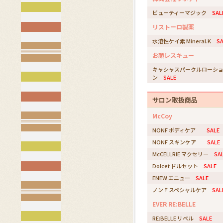
ビューティーマジック
SAL
リストーロ製薬
水溶性ケイ素 Mineral.K
SA
お顔レスキュー
キャシャスパークルローシ
ン
SALE
サロン取扱商品
McCoy
NONF ボディケア
SALE
NONF スキンケア
SALE
McCELLRIE マクセリー
SA
Dolcet ドルセット
SALE
ENEW エニュー
SALE
ノンＦスペシャルケア
SAL
EVER RE:BELLE
RE:BELLE リベル
SALE