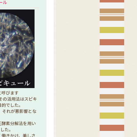
ール
と呼びます
 その活用法はスピキ
目的でした。
 それが悪影響とな
圧酵素分解法を用い
ました。
く働きかけ、美しさ