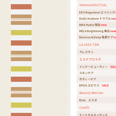
tHermoCEUTICAL
EXO Regentron エイジング
DeAC Aciderm トラブル
ne
MAX Hydra 保湿
new
MELA Brightening 美白
ne
Remove＆Deep 角質ケア
n
LA LESS TEN
ラレステン
エステプロラボ
インナービューティー
SAL
スキンケア
ボディーケア
EPIUS エピウス
SALE
Beauty Meister
Bsta ビスタ
Confit.
ドットセルエッセンス