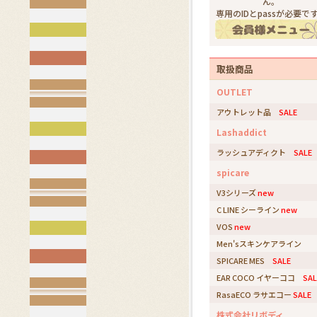
ん。
専用のIDとpassが必要で
取扱商品
OUTLET
アウトレット品
SALE
Lashaddict
ラッシュアディクト
SALE
spicare
V3シリーズ
new
C LINE シーライン
new
VOS
new
Men'sスキンケアライン
SPICARE MES
SALE
EAR COCO イヤーココ
SAL
RasaECO ラサエコー
SALE
株式会社リボディ