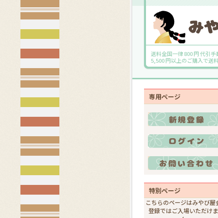
送料全国一律 800 円 代引手
5,500 円以上のご購入で
専用ページ
特別ページ
こちらのページはみやび屋
登録ではご入場いただけ