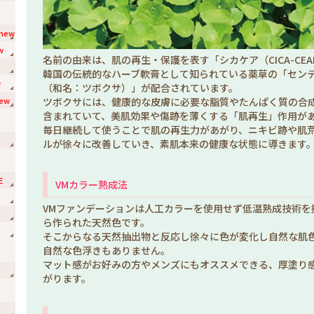
new
w
名前の由来は、肌の再生・保護を表す「シカケア（CICA-CE
韓国の伝統的なハーブ軟膏として知られている薬草の「セン
w
（和名：ツボクサ）」が配合されています。
ew
ツボクサには、健康的な皮膚に必要な脂質やたんぱく質の合
含まれていて、美肌効果や傷跡を薄くする「肌再生」作用が
毎日継続して使うことで肌の再生力があがり、ニキビ跡や肌
ルが徐々に改善していき、素肌本来の健康な状態に導きます
E
VMカラー熟成法
VMファンデーションは人工カラーを使用せず低温熟成技術を
ら作られた天然色です。
そこからなる天然抽出物と反応し徐々に色が変化し自然な肌
自然な色浮きもありません。
マット感がお好みの方やメンズにもオススメできる、厚塗り
がります。