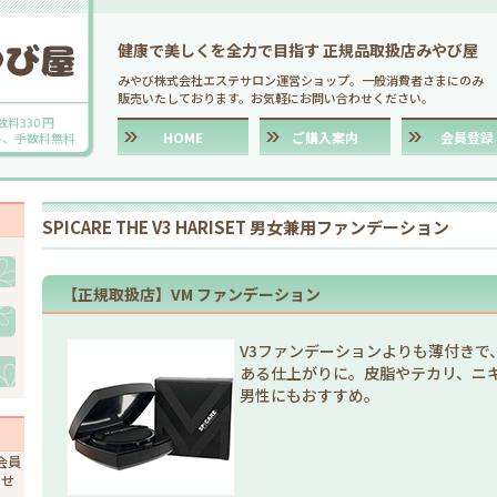
健康で美しくを全力で目指す 正規品取扱店みやび屋
みやび株式会社エステサロン運営ショップ。一般消費者さまにのみ
販売いたしております。お気軽にお問い合わせください。
数料330 円
HOME
ご購入案内
会員登録
送料、手数料無料
SPICARE THE V3 HARISET 男女兼用ファンデーション
【正規取扱店】VM ファンデーション
V3ファンデーションよりも薄付きで
ある仕上がりに。皮脂やテカリ、ニ
男性にもおすすめ。
会員
ませ